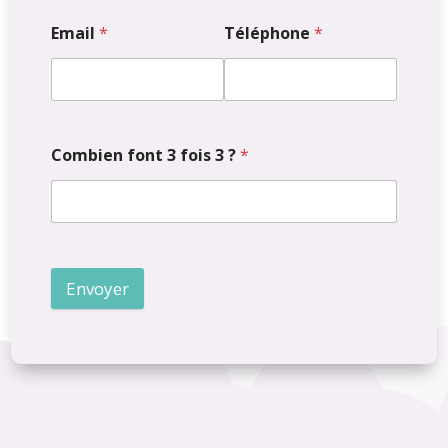
Surface habitable
Email
*
Téléphone
*
m²
m²
Combien font 3 fois 3 ?
*
Superficie terrain
m²
Envoyer
m²
Extérieur