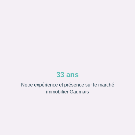
Jardin
Terrasse
Balcon
Annexes
Parking
Garage
33 ans
Notre expérience et présence sur le marché
Au calme
Au centre-ville
immobilier Gaumais
Plain-pied