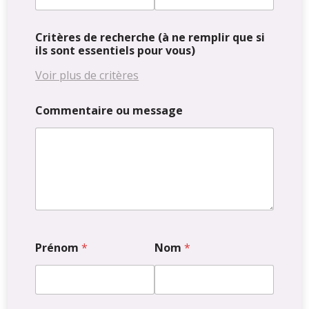
Critères de recherche (à ne remplir que si
ils sont essentiels pour vous)
Voir plus de critères
Nombre de chambres
Commentaire ou message
1
2
3
4
5+
Nombre de salles de bain
1
2
3+
Façades
Prénom
*
Nom
*
2
3
4+