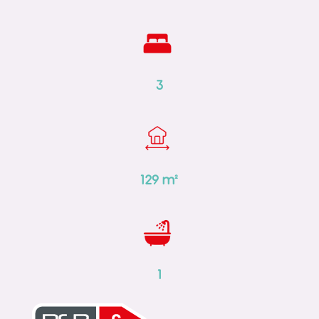
3
129
m²
1