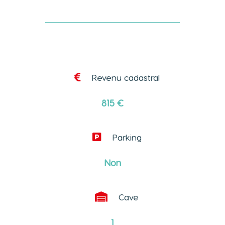

Revenu cadastral
815
€

Parking
Non

Cave
1