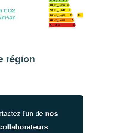
n CO2
/m²/an
e région
tactez l’un de
nos
collaborateurs