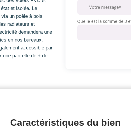
vec des volets PVC et
 état et isolée. Le
 via un poêle à bois
Quelle est la somme de 3 et
des radiateurs et
lectricité demandera une
tics en nos bureaux.
(également accessible par
ur une parcelle de + de
Caractéristiques du 
bien