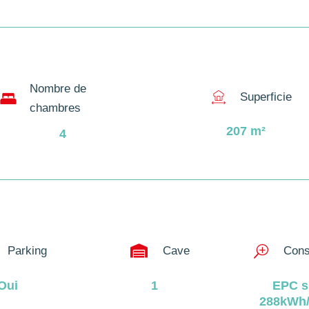
Nombre de
Superficie
chambres
207
m²
4

Parking
Cave
T
Cons
Oui
1
EPC s
288kWh/