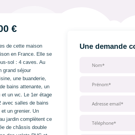
00 €
Une demande co
es de cette maison
aison en France. Elle se
s-sol : 4 caves. Au
n grand séjour
isine, une buanderie,
de bains attenante, un
u et un wc. Le 1er étage
 avec salles de bains
 et un grenier. Un
au jardin complètent ce
pée de châssis double