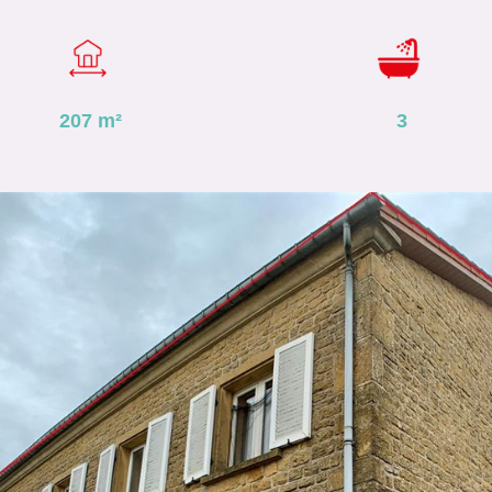
207
m²
3