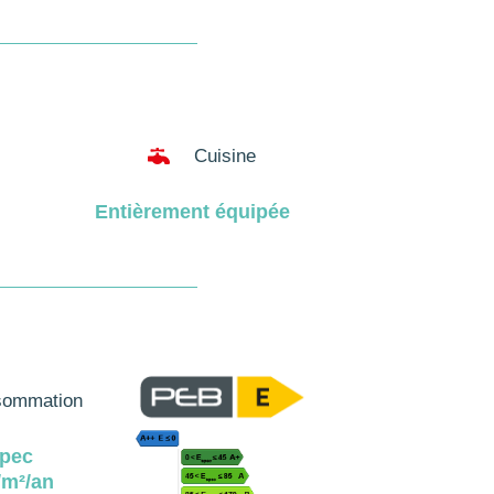

Cuisine
Entièrement équipée
ommation
pec
m²/an