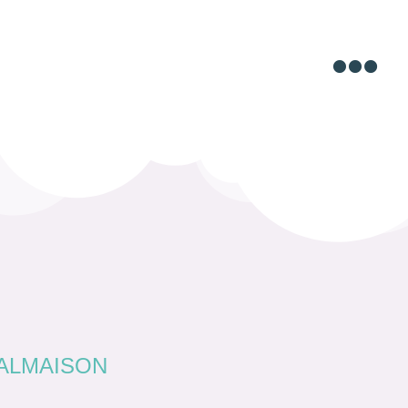

MALMAISON