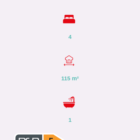
4
115
m²
1