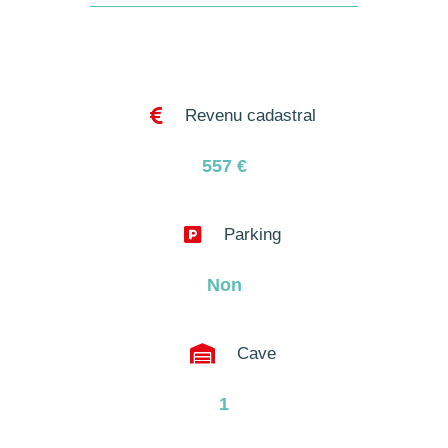

Revenu cadastral
557
€

Parking
Non

Cave
1