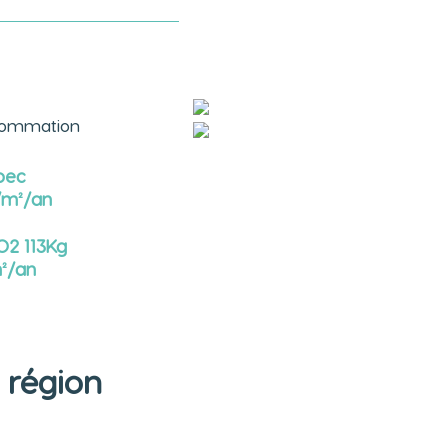
ommation
pec
m²/an
O2 113Kg
²/an
 région