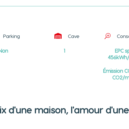

Parking
Cave
T
Cons
Non
1
EPC s
456kWh/
Émission C
CO2/m
ix d'une maison, 
l'amour d'une