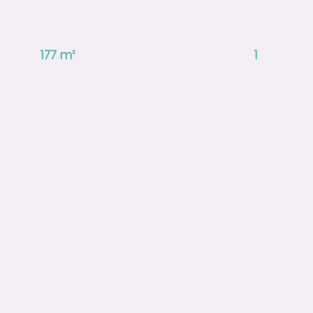
177
m²
1