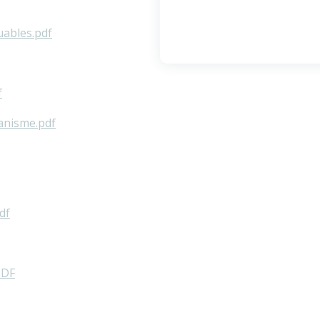
uables.pdf
f
anisme.pdf
df
PDF