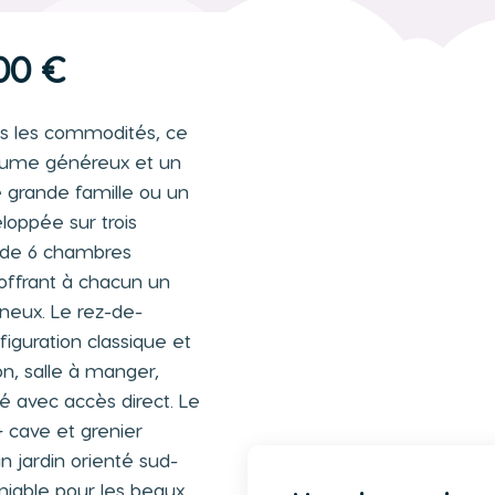
00 €
es les commodités, ce
olume généreux et un
e grande famille ou un
eloppée sur trois
e de 6 chambres
 offrant à chacun un
neux. Le rez-de-
guration classique et
lon, salle à manger,
ré avec accès direct. Le
+ cave et grenier
n jardin orienté sud-
niable pour les beaux