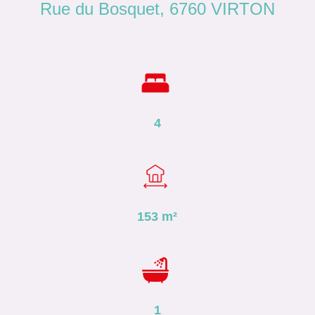
Rue du Bosquet, 6760 VIRTON
4
153
m²
1