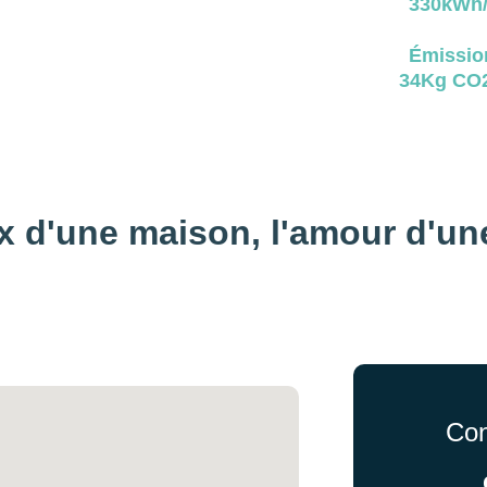
330kWh/
Émissio
34Kg CO2
x d'une maison, 
l'amour d'un
Con