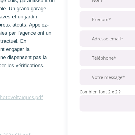
age bois, garantissant un
ble. Un grand garage
aves et un jardin
reux atouts. Appelez-
ies par l'agence ont un
ntractuel. En
nt engager la
 ne dispensent pas la
er les vérifications.
Combien font 2 x 2 ?
photovoltaïques.pdf