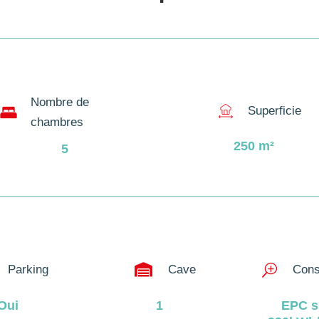
Nombre de
Superficie
chambres
250
m²
5

Parking
Cave
T
Cons
Oui
1
EPC s