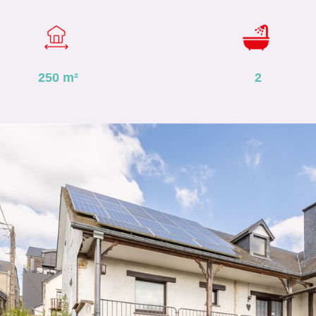
250
m²
2