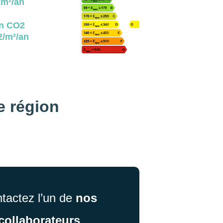
m²/an
n CO2
/m²/an
e région
tactez l’un de
nos
collaborateurs