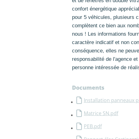
et de fenêtres en double vitr
confort énergétique apprécia
pour 5 véhicules, plusieurs c
complètent ce bien aux nomb
nous ! Les informations fourn
caractère indicatif et non co
conséquence, elles ne peuve
responsabilité de l'agence et
personne intéressée de réalis
Documents
Installation panneaux 
Matrice SN.pdf
PEB.pdf