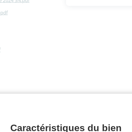
e 2024 SN.pdf
.pdf
f
Caractéristiques du 
bien