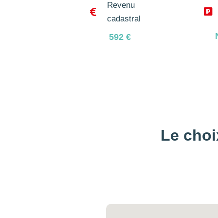
Revenu


cadastral
592
€
Le choi