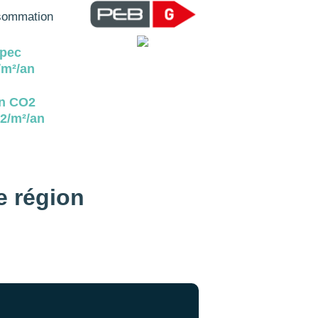
ommation
pec
m²/an
n CO2
2/m²/an
e région