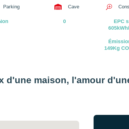

Parking
Cave
T
Cons
Non
0
EPC s
605kWh/
Émissio
149Kg CO
x d'une maison, 
l'amour d'un