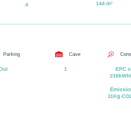
144
m²
4

Parking
Cave
T
Cons
Oui
1
EPC s
216kWh/
Émissio
11Kg CO2