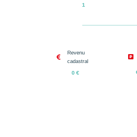
1
Revenu


cadastral
0
€