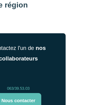
e région
tactez l’un de
nos
collaborateurs
063/39.53.03
Nous contacter