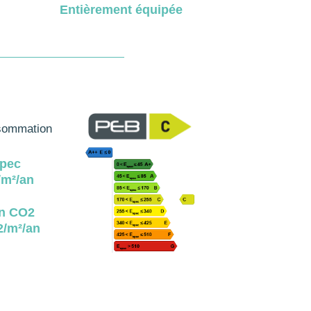
Entièrement équipée
ommation
pec
m²/an
n CO2
/m²/an