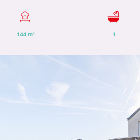
144
m²
1