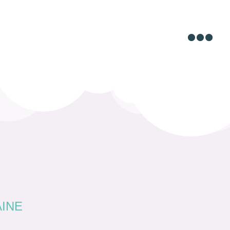

AINE