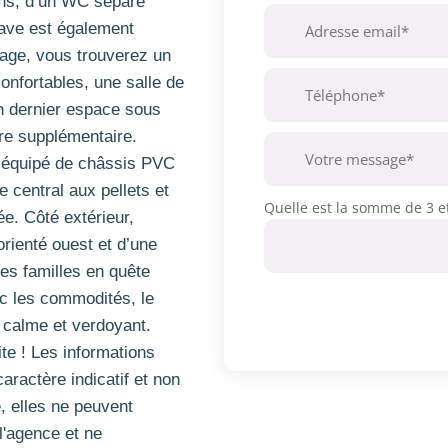
ins, d’un WC séparé
cave est également
tage, vous trouverez un
confortables, une salle de
n dernier espace sous
e supplémentaire.
 équipé de châssis PVC
e central aux pellets et
Quelle est la somme de 3 et
e. Côté extérieur,
orienté ouest et d’une
les familles en quête
c les commodités, le
s calme et verdoyant.
te ! Les informations
caractère indicatif et non
, elles ne peuvent
l'agence et ne