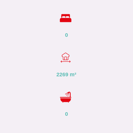
0
2269
m²
0