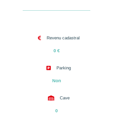

Revenu cadastral
0
€

Parking
Non

Cave
0