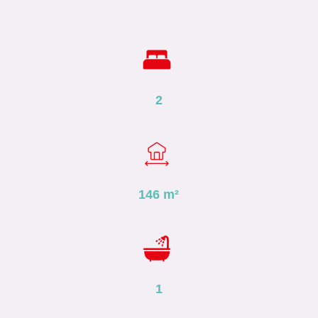
2
146
m²
1