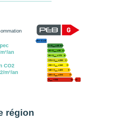
ommation
pec
m²/an
n CO2
2/m²/an
e région