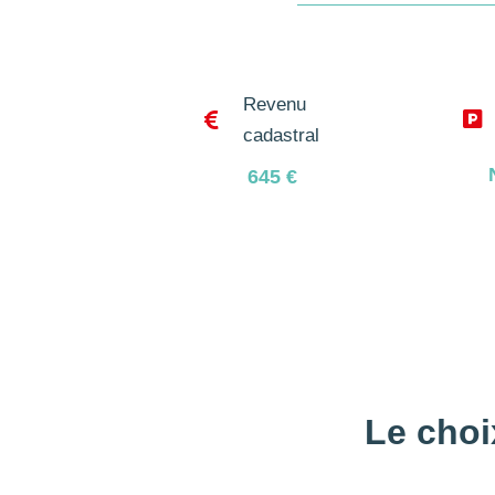
Revenu


cadastral
645
€
Le choi