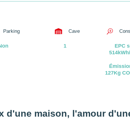

Parking
Cave
T
Cons
Non
1
EPC s
514kWh/
Émissio
127Kg CO
x d'une maison, 
l'amour d'un