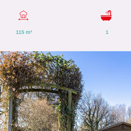
115
m²
1