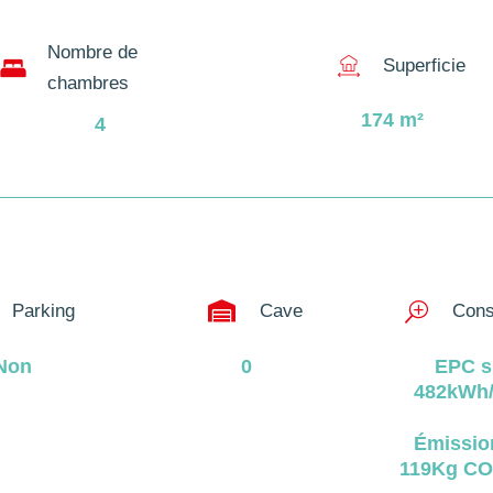
Nombre de
Superficie
chambres
174
m²
4

Parking
Cave
T
Cons
Non
0
EPC s
482kWh/
Émissio
119Kg CO