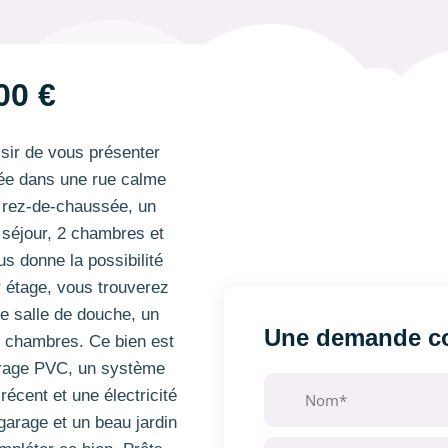
00 €
ir de vous présenter
ée dans une rue calme
u rez-de-chaussée, un
n séjour, 2 chambres et
us donne la possibilité
r étage, vous trouverez
ne salle de douche, un
Une demande co
 chambres. Ce bien est
trage PVC, un système
écent et une électricité
arage et un beau jardin