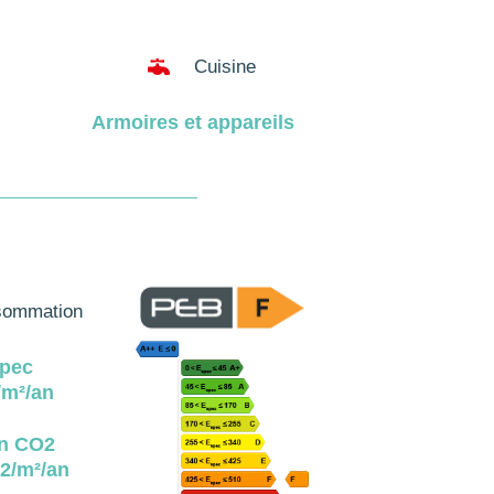

Cuisine
Armoires et appareils
ommation
pec
m²/an
n CO2
2/m²/an