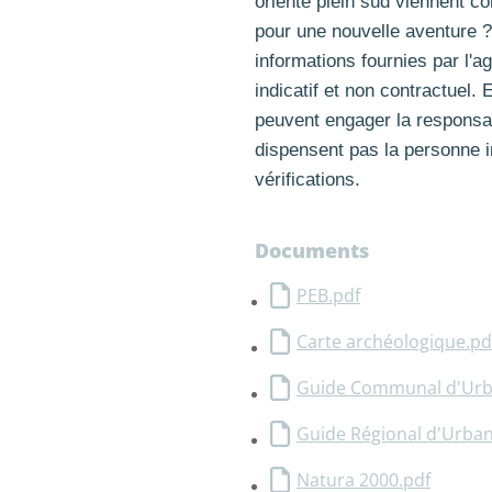
orienté plein sud viennent co
pour une nouvelle aventure 
informations fournies par l'a
indicatif et non contractuel.
peuvent engager la responsab
dispensent pas la personne i
vérifications.
Documents
PEB.pdf
Carte archéologique.pd
Guide Communal d'Urb
Guide Régional d'Urba
Natura 2000.pdf