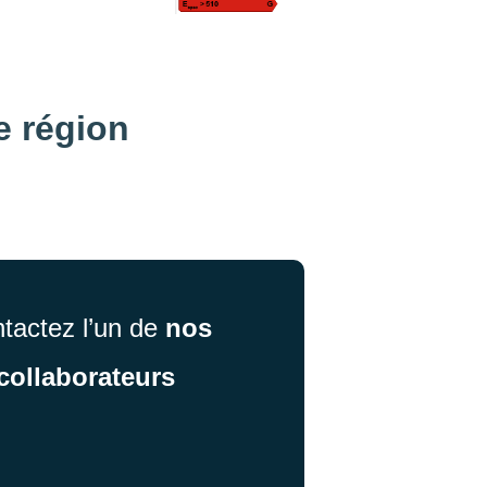
e région
tactez l’un de
nos
collaborateurs