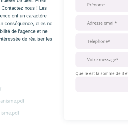
mpléter ce bien. Prêts
? Contactez nous ! Les
gence ont un caractère
 En conséquence, elles ne
ilité de l'agence et ne
ntéressée de réaliser les
Quelle est la somme de 3 et
f
anisme.pdf
nisme.pdf