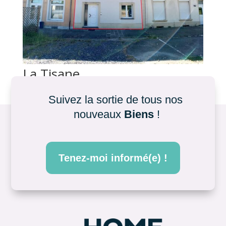
La Tisane
par
|
Juin 28, 2026
Suivez la sortie de tous nos 
nouveaux 
Biens
 !
Tenez-moi informé(e) !