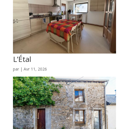
L’Étal
par
|
Avr 11, 2026