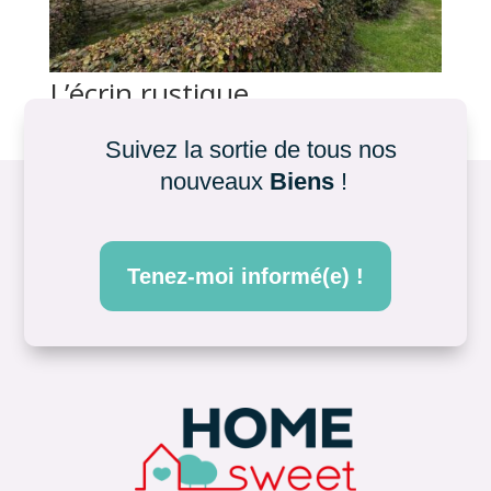
L’écrin rustique
par
|
Juin 28, 2026
Suivez la sortie de tous nos 
nouveaux 
Biens
 !
Tenez-moi informé(e) !